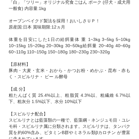
「白」「ツリー」オリジナル究食ごはん ポーク (仔犬・成犬用
一般食) 内容量:1kg
オーブンベイクド製法を採用！おいしさＵＰ！
原産国:日本 賞味期限:12ヵ月
体重を目安にした1日の給餌量体 重 1~3kg 3~5kg 5~10kg
10~15kg 15~20kg 20~30kg 30~50kg給餌量 20~40g 40~60g
60~110g 110~150g 150~180g 180~230g 230~320g
【原材料】
豚肉・大麦・玄米・おから・かつお粉・めかぶ・昆布・赤も
く・スピルリナ・ ビー ル酵母
【成 分】
粗たんぱく質 25.4%以上、粗脂質 4.3%以、粗繊維 6.7%以
下、粗灰分 1.5%以下、水分 10%以下
【スピルリナ配合】
スピルリナとは藍藻類の一種で、藍藻綱・ネンジュモ目・ユレ
モ科・スピルリナ属に分類されます。スピルリナは、タンパク
質を約60%含み、ビタミンB群やミネラル類βカロチン が豊富
に含まれています。